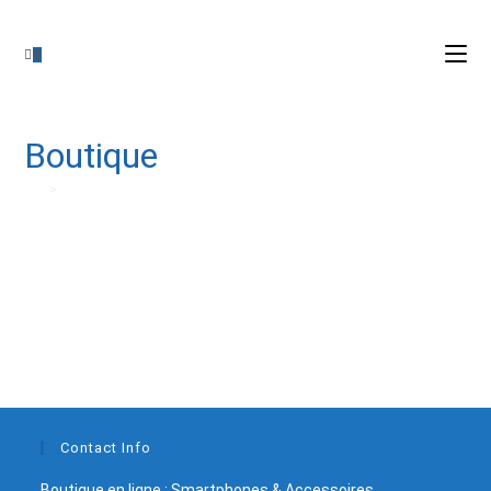
0
Boutique
>
Boutique
Contact Info
Boutique en ligne : Smartphones & Accessoires