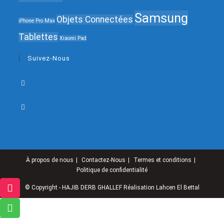
Samsung
Objets Connectées
iPhone Pro Max
Tablettes
Xiaomi Pad
Suivez-Nous
À propos de nous
Contactez-Nous
Termes et conditions
Politique de confidentialité
© Copyright - HAJIB DERB GHALLEF Réalisation
Lahcen El Bettal
×
×