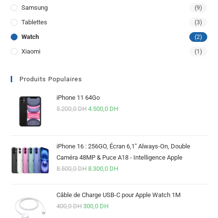
Samsung
(9)
Tablettes
(3)
Watch
(2)
Xiaomi
(1)
Produits Populaires
iPhone 11 64Go
5.200,0
DH
4.500,0
DH
iPhone 16 : 256GO, Écran 6,1" Always-On, Double
Caméra 48MP & Puce A18 - Intelligence Apple
8.500,0
DH
8.300,0
DH
Câble de Charge USB-C pour Apple Watch 1M
400,0
DH
300,0
DH