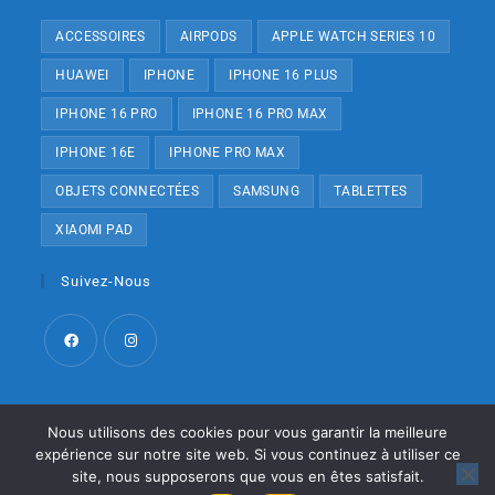
ACCESSOIRES
AIRPODS
APPLE WATCH SERIES 10
HUAWEI
IPHONE
IPHONE 16 PLUS
IPHONE 16 PRO
IPHONE 16 PRO MAX
IPHONE 16E
IPHONE PRO MAX
OBJETS CONNECTÉES
SAMSUNG
TABLETTES
XIAOMI PAD
Suivez-Nous
Nous utilisons des cookies pour vous garantir la meilleure
expérience sur notre site web. Si vous continuez à utiliser ce
À propos de nous
Contactez-Nous
Termes et conditions
site, nous supposerons que vous en êtes satisfait.
Politique de confidentialité