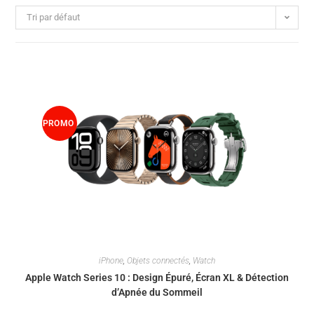
Tri par défaut
PROMO
!
iPhone
,
Objets connectés
,
Watch
Apple Watch Series 10 : Design Épuré, Écran XL & Détection
d’Apnée du Sommeil