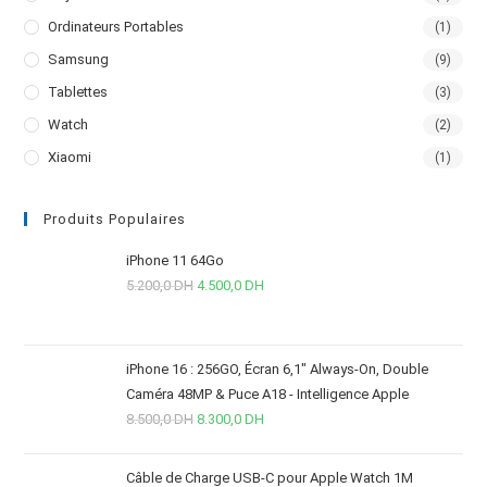
Ordinateurs Portables
(1)
Samsung
(9)
Tablettes
(3)
Watch
(2)
Xiaomi
(1)
Produits Populaires
iPhone 11 64Go
5.200,0
DH
4.500,0
DH
iPhone 16 : 256GO, Écran 6,1" Always-On, Double
Caméra 48MP & Puce A18 - Intelligence Apple
8.500,0
DH
8.300,0
DH
Câble de Charge USB-C pour Apple Watch 1M