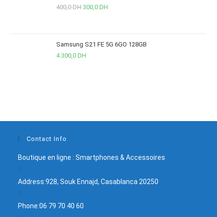
400,0
DH
300,0
DH
Samsung S21 FE 5G 6GO 128GB
4.300,0
DH
Contact Info
Boutique en ligne : Smartphones & Accessoires
Address:
928, Souk Ennajd, Casablanca 20250
Phone:
06 79 70 40 60