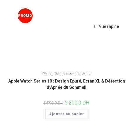
PROMO
Vue rapide
!
iPhone
,
Objets connectés
,
Watch
Apple Watch Series 10 : Design Épuré, Écran XL & Détection
d’Apnée du Sommeil
5.200,0
DH
5.500,0
DH
Ajouter au panier