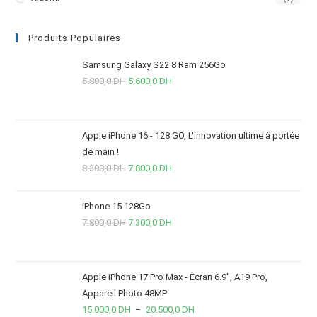
Produits Populaires
Samsung Galaxy S22 8 Ram 256Go
5.800,0
DH
5.600,0
DH
Apple iPhone 16 - 128 GO, L'innovation ultime à portée
de main !
8.300,0
DH
7.800,0
DH
iPhone 15 128Go
7.800,0
DH
7.300,0
DH
Apple iPhone 17 Pro Max - Écran 6.9", A19 Pro,
Appareil Photo 48MP
15.000,0
DH
–
20.500,0
DH