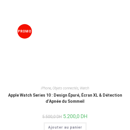
PROMO
!
iPhone
,
Objets connectés
,
Watch
Apple Watch Series 10 : Design Épuré, Écran XL & Détection
d’Apnée du Sommeil
5.200,0
DH
5.500,0
DH
Ajouter au panier