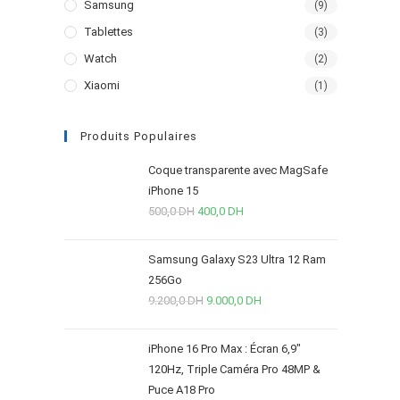
Samsung
(9)
Tablettes
(3)
Watch
(2)
Xiaomi
(1)
Produits Populaires
Coque transparente avec MagSafe
iPhone 15
500,0
DH
400,0
DH
Samsung Galaxy S23 Ultra 12 Ram
256Go
9.200,0
DH
9.000,0
DH
iPhone 16 Pro Max : Écran 6,9"
120Hz, Triple Caméra Pro 48MP &
Puce A18 Pro