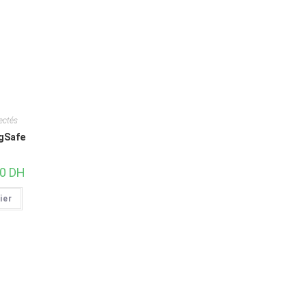
ectés
gSafe
,0
DH
ier