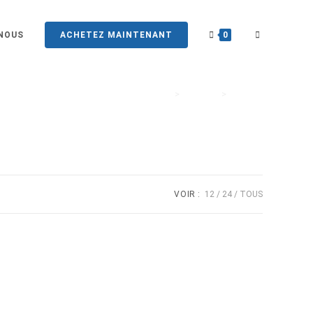
NOUS
ACHETEZ MAINTENANT
0
>
Produits
>
Airpods
VOIR :
12
24
TOUS