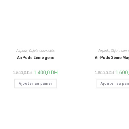
Airpods
,
Objets connectés
Airpods
,
Objets conn
AirPods 2éme gene
AirPods 3éme Ma
1.400,0
DH
1.600
1.500,0
DH
1.800,0
DH
Ajouter au panier
Ajouter au pan