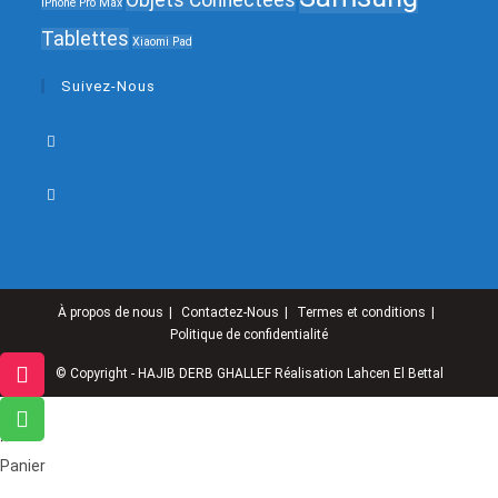
iPhone Pro Max
Tablettes
Xiaomi Pad
Suivez-Nous
À propos de nous
Contactez-Nous
Termes et conditions
Politique de confidentialité
© Copyright - HAJIB DERB GHALLEF Réalisation
Lahcen El Bettal
×
×
Panier