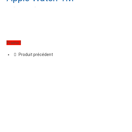
>
Boutique
>
Câble de Charge USB-C pour Apple Watch 1M
Promo !
Produit précédent