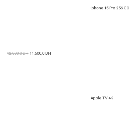
iphone 15 Pro 256 GO
12.000,0
DH
11.600,0
DH
Apple TV 4K